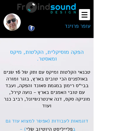
הביטחון שלכם לסאונד המושלם
עופר פרוינד
מעצב סאונד ומפיק מוסיקלי
הפקה מוסיקלית, הקלטות, מיקס
ומאסטר.
טכנאי הקלטות ומיקס עם ותק של 16 שנים
באולפנים הכי טובים בארץ, בוגר ומורה
בבי״ס רימון במגמת סאונד והפקה, ועבד
עם טובי האמנים בארץ - נועה קירל,
מוניקה סקס, דנה אינטרנשיונל, רביב כנר
ועוד
דוגמאות לעבודות (אפשר למצוא עוד גם
ב
פלייליסט היוטיוב שלי
) -